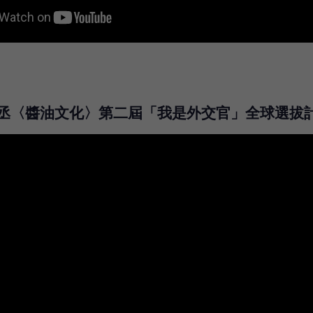
韋丞〈醬油文化〉第二屆「我是外交官」全球選拔