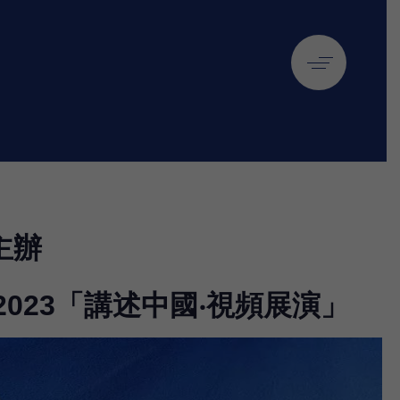
主辦
023「講述中國‧視頻展演」