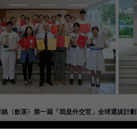
李娛〈飲茶〉第一屆「我是外交官」全球選拔計劃